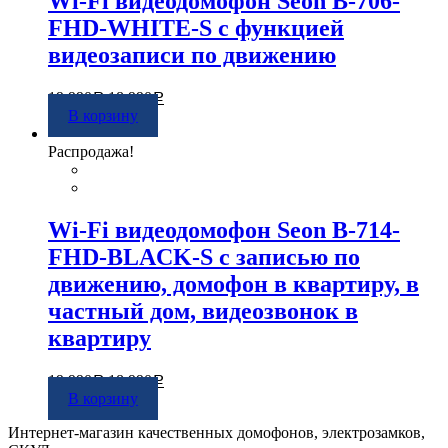
Wi-Fi видеодомофон Seon B-706-
FHD-WHITE-S с функцией
видеозаписи по движению
19 990
18 990
Р
Р
В корзину
Распродажа!
Wi-Fi видеодомофон Seon B-714-
FHD-BLACK-S с записью по
движению, домофон в квартиру, в
частный дом, видеозвонок в
квартиру
19 990
18 990
Р
Р
В корзину
Интернет-магазин качественных домофонов, электрозамков,