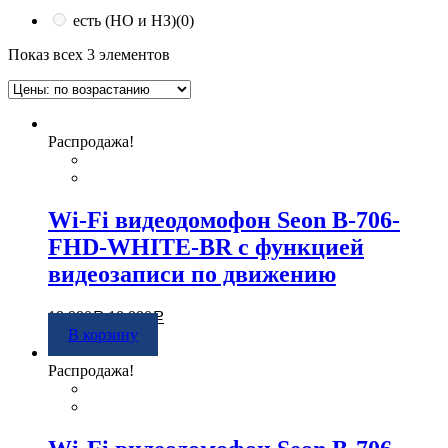
есть (НО и НЗ)
(0)
Показ всех 3 элементов
Распродажа!
Wi-Fi видеодомофон Seon B-706-
FHD-WHITE-BR с функцией
видеозаписи по движению
19 990
18 990
Р
Р
В корзину
Распродажа!