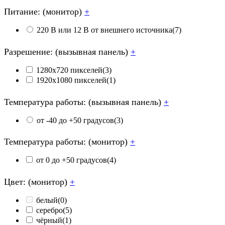
Питание: (монитор)
+
220 В или 12 В от внешнего источника
(7)
Разрешение: (вызывная панель)
+
1280х720 пикселей
(3)
1920х1080 пикселей
(1)
Температура работы: (вызывная панель)
+
от -40 до +50 градусов
(3)
Температура работы: (монитор)
+
от 0 до +50 градусов
(4)
Цвет: (монитор)
+
белый
(0)
серебро
(5)
чёрный
(1)