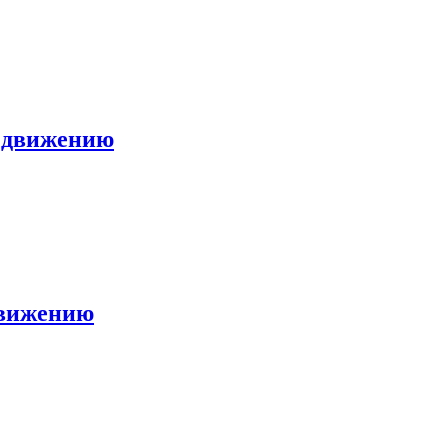
о движению
движению