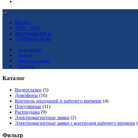
Москва
10:00- 19:00
info@garant360.ru
+7-958-643-20-48
Хиты продаж
Монтаж
Оплата и доставка
Контакты
Каталог
Видеоглазки
(5)
Домофоны
(16)
Контроль опозданий и рабочего времени
(4)
Популярные
(11)
Распродажа
(9)
Электромагнитные замки
(2)
Электромагнитные замки с контролем рабочего времени
Фильтр