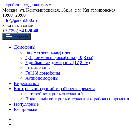
Перейти к содержимому
Москва, ул. Кантемировская, 16к1а, с.м. Кантемировская
10:00- 20:00
info@garant360.ru
Заказать звонок
+7 (958)
643-20-48
Каталог
Домофоны
Бюджетные домофоны
4,3 дюймовые домофоны (10,8 см)
7 дюймовые домофоны (17,8 см)
ip домофоны
FullHd домофоны
Аудиодомофоны
Видеоглазки
Контроль опозданий и рабочего времени
Сетевой контроль опозданий
Локальный контроль опозданий и рабочего времен
Популярные
Распродажа