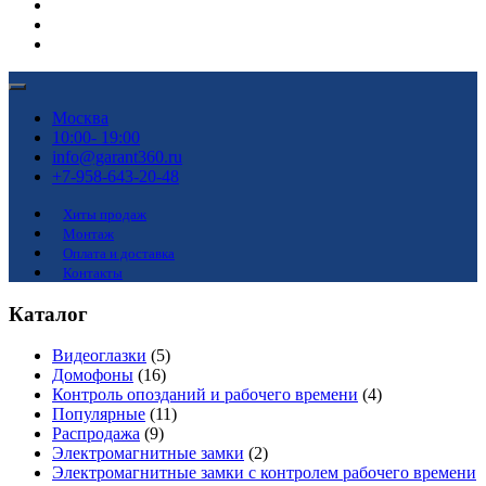
Москва
10:00- 19:00
info@garant360.ru
+7-958-643-20-48
Хиты продаж
Монтаж
Оплата и доставка
Контакты
Каталог
Видеоглазки
(5)
Домофоны
(16)
Контроль опозданий и рабочего времени
(4)
Популярные
(11)
Распродажа
(9)
Электромагнитные замки
(2)
Электромагнитные замки с контролем рабочего времени