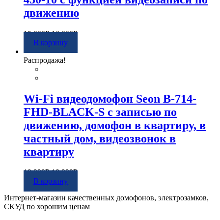
движению
15 990
Р
13 990
Р
В корзину
Распродажа!
Wi-Fi видеодомофон Seon B-714-
FHD-BLACK-S с записью по
движению, домофон в квартиру, в
частный дом, видеозвонок в
квартиру
19 990
Р
18 990
Р
В корзину
Интернет-магазин качественных домофонов, электрозамков,
СКУД по хорошим ценам