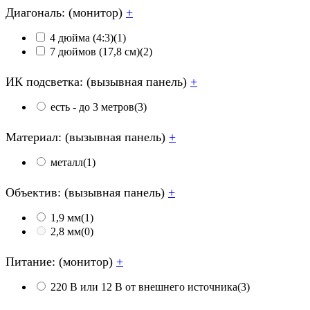
Диагональ: (монитор)
+
4 дюйма (4:3)
(1)
7 дюймов (17,8 см)
(2)
ИК подсветка: (вызывная панель)
+
есть - до 3 метров
(3)
Материал: (вызывная панель)
+
металл
(1)
Объектив: (вызывная панель)
+
1,9 мм
(1)
2,8 мм
(0)
Питание: (монитор)
+
220 В или 12 В от внешнего источника
(3)