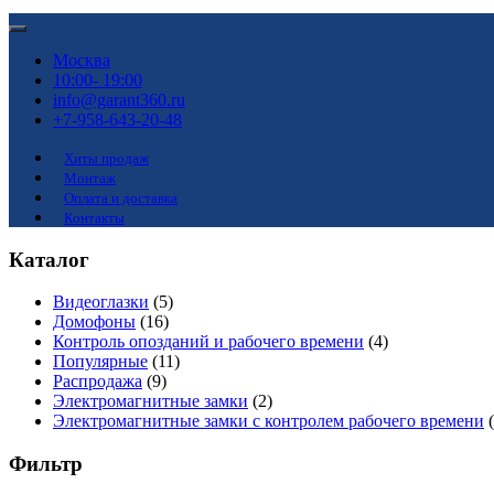
Москва
10:00- 19:00
info@garant360.ru
+7-958-643-20-48
Хиты продаж
Монтаж
Оплата и доставка
Контакты
Каталог
Видеоглазки
(5)
Домофоны
(16)
Контроль опозданий и рабочего времени
(4)
Популярные
(11)
Распродажа
(9)
Электромагнитные замки
(2)
Электромагнитные замки с контролем рабочего времени
Фильтр