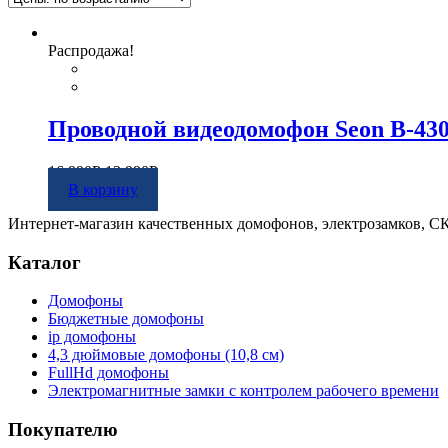
Распродажа!
Проводной видеодомофон Seon B-43
16 990
Р
13 990
Р
В корзину
Интернет-магазин качественных домофонов, электрозамков, 
Каталог
Домофоны
Бюджетные домофоны
ip домофоны
4,3 дюймовые домофоны (10,8 см)
FullHd домофоны
Электромагнитные замки с контролем рабочего времени
Покупателю