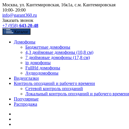
Перейти
Москва, ул. Кантемировская, 16к1а, с.м. Кантемировская
к
10:00- 20:00
содержимому
info@garant360.ru
Заказать звонок
+7 (958)
643-20-48
Каталог
Домофоны
Бюджетные домофоны
4,3 дюймовые домофоны (10,8 см)
7 дюймовые домофоны (17,8 см)
ip домофоны
FullHd домофоны
Аудиодомофоны
Видеоглазки
Контроль опозданий и рабочего времени
Сетевой контроль опозданий
Локальный контроль опозданий и рабочего времен
Популярные
Распродажа