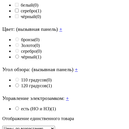
белый
(0)
серебро
(1)
чёрный
(0)
Цвет: (вызывная панель)
+
бронза
(0)
Золото
(0)
серебро
(0)
чёрный
(1)
Угол обзора: (вызывная панель)
+
110 градусов
(0)
120 градусов
(1)
Управление электрозамком:
+
есть (НО и НЗ)
(1)
Отображение единственного товара